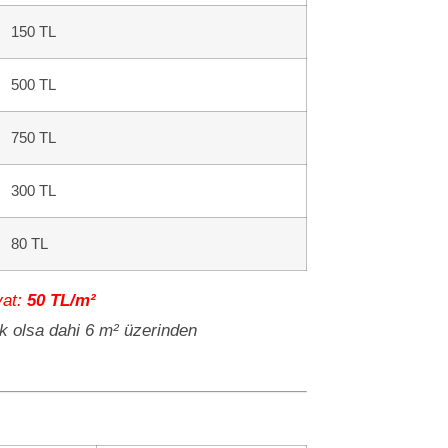
150 TL
500 TL
750 TL
300 TL
80 TL
yat:
50 TL/m²
ük olsa dahi 6 m² üzerinden