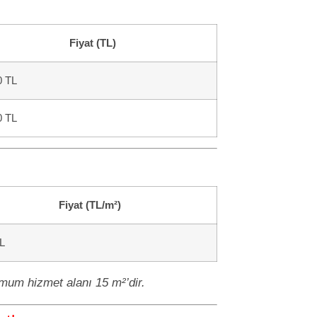
Fiyat (TL)
0 TL
0 TL
Fiyat (TL/m²)
L
mum hizmet alanı 15 m²’dir.